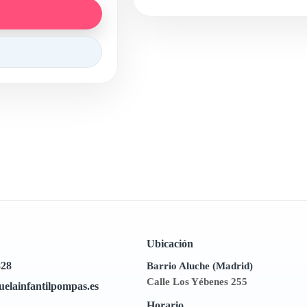
Ubicación
828
Barrio Aluche (Madrid)
Calle Los Yébenes 255
uelainfantilpompas.es
Horario