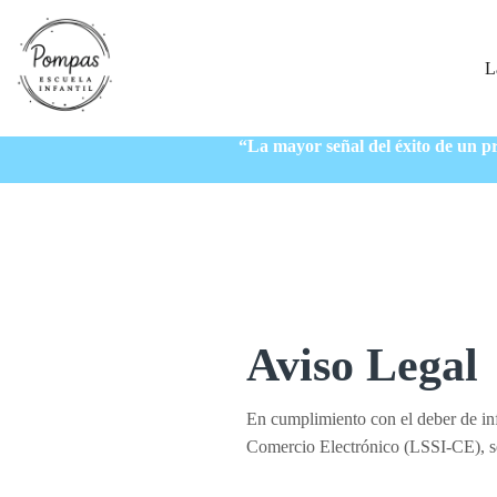
Saltar
al
contenido
L
“La mayor señal del éxito de un pr
Aviso Legal
En cumplimiento con el deber de inf
Comercio Electrónico (LSSI-CE), se fa