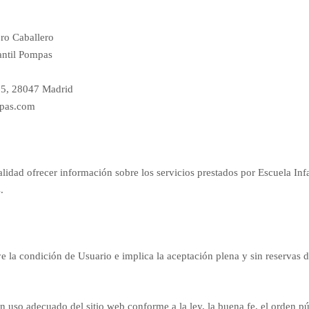
ro Caballero
antil Pompas
55, 28047 Madrid
mpas.com
alidad ofrecer información sobre los servicios prestados por Escuela Infa
.
ye la condición de Usuario e implica la aceptación plena y sin reservas d
 uso adecuado del sitio web conforme a la ley, la buena fe, el orden pú